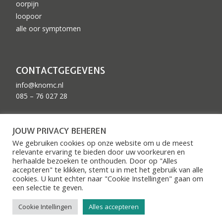
oorpijn
loopoor
alle oor symptomen
CONTACTGEGEVENS
info@knomc.nl
085 – 76 027 28
ZKN GEACCREDITEERD
JOUW PRIVACY BEHEREN
We gebruiken cookies op onze website om u de meest
relevante ervaring te bieden door uw voorkeuren en
herhaalde bezoeken te onthouden. Door op "Alles
accepteren" te klikken, stemt u in met het gebruik van alle
cookies. U kunt echter naar "Cookie Instellingen" gaan om
een ​​selectie te geven.
© 2026 KNO medisch centrum
|
Privacy voorwaarden
Cookie Intellingen
Alles accepteren
ontwerp en realisatie
Huyswerk
en
Soulgood