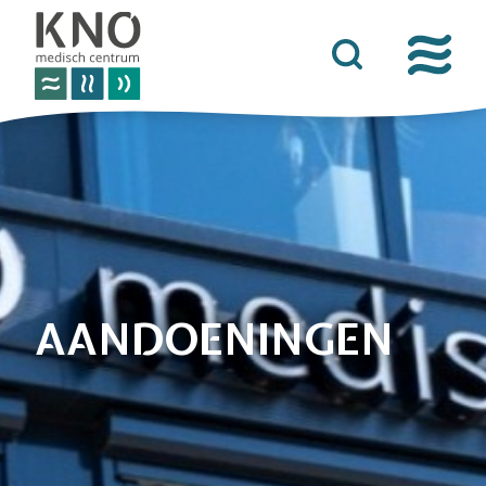
over het knomc
praktische informatie
nieuws
vacatures
afspraken
AANDOENINGEN
contact