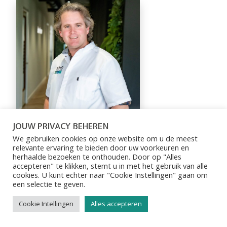
JOUW PRIVACY BEHEREN
DR. MARTIJN
We gebruiken cookies op onze website om u de meest
BRIËT
relevante ervaring te bieden door uw voorkeuren en
herhaalde bezoeken te onthouden. Door op "Alles
BIG NUMMER:
accepteren" te klikken, stemt u in met het gebruik van alle
19918365501
cookies. U kunt echter naar "Cookie Instellingen" gaan om
info@knomc.nl
een ​​selectie te geven.
Cookie Intellingen
Alles accepteren