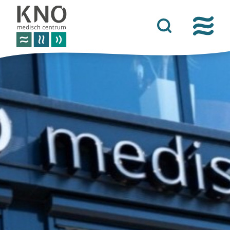
over het knomc
praktische informatie
nieuws
vacatures
afspraken
contact