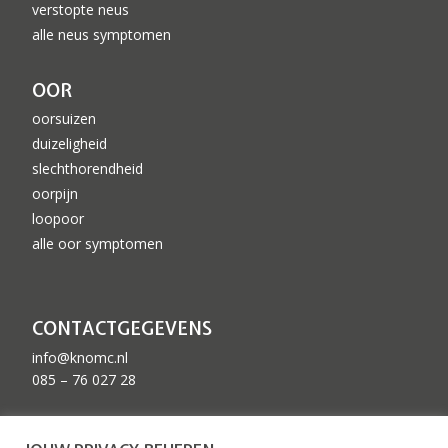
verstopte neus
alle neus symptomen
OOR
oorsuizen
duizeligheid
slechthorendheid
oorpijn
loopoor
alle oor symptomen
CONTACTGEGEVENS
info@knomc.nl
085 – 76 027 28
ZKN GEACCREDITEERD