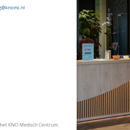
g@knomc.nl
r het KNO Medisch Centrum.