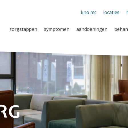
kno mc
locaties
zorgstappen
symptomen
aandoeningen
behan
RG