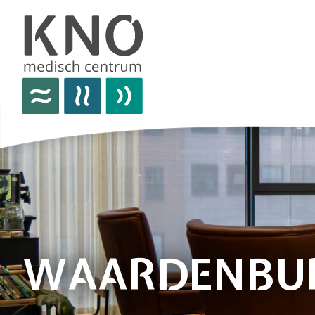
over het knomc
praktische informatie
nieuws
vacatures
afspraken
WAARDENBU
contact