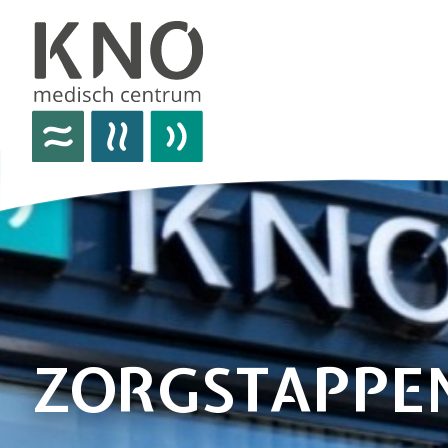
over het knomc
praktische informatie
nieuws
vacatures
afspraken
ZORGSTAPPE
contact