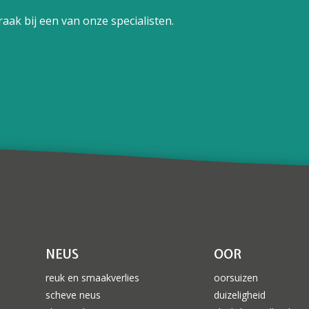
aak bij een van onze specialisten.
NEUS
OOR
reuk en smaakverlies
oorsuizen
scheve neus
duizeligheid