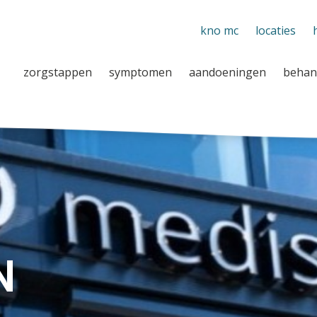
kno mc
locaties
zorgstappen
symptomen
aandoeningen
behan
N