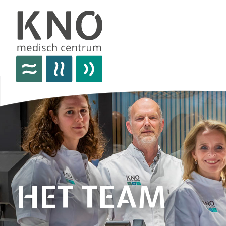
over het knomc
praktische informatie
nieuws
vacatures
afspraken
HET TEAM
contact