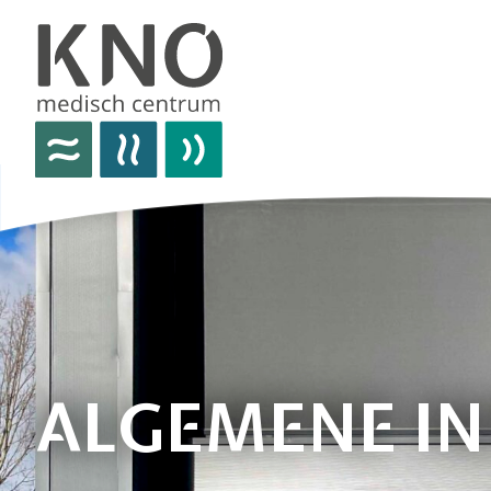
over het knomc
praktische informatie
nieuws
vacatures
afspraken
ALGEMENE I
contact