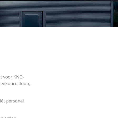
ht voor KNO-
preekuuruitloop,
Mét personal