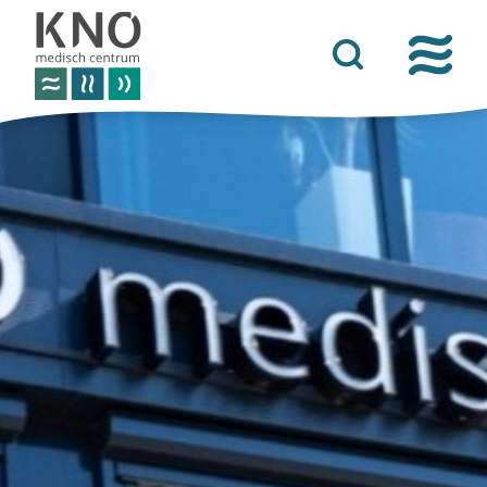
over het knomc
praktische informatie
nieuws
vacatures
afspraken
contact