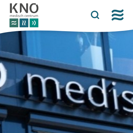
over het knomc
praktische informatie
nieuws
vacatures
afspraken
contact