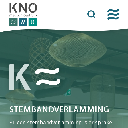
over het knomc
praktische informatie
nieuws
vacatures
afspraken
contact
STEMBANDVERLAMMING
Bij een stembandverlamming is er sprake