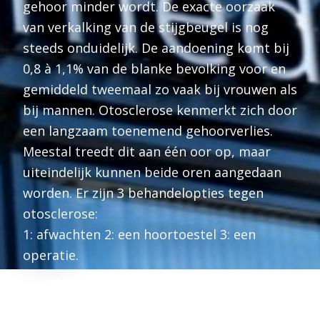
gehoor minder wordt. De exacte oorzaak
van verkalking van de stijgbeugel is nog
steeds onduidelijk. De aandoening komt bij
0,8 à 1,1% van de blanke bevolking voor en
gemiddeld tweemaal zo vaak bij vrouwen als
bij mannen. Otosclerose kenmerkt zich door
een langzaam toenemend gehoorverlies.
Meestal treedt dit aan één oor op, maar
uiteindelijk kunnen beide oren aangedaan
worden. Er zijn 3 behandelopties tegen
otosclerose:
1: afwachten 2: een hoortoestel 3: een
operatie.