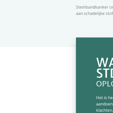
Stembandkanker ont
aan schadelijke st
WA
ST
OPL
Het is h
aandoeni
klachten