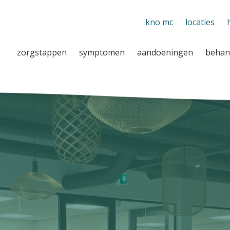
kno mc
locaties
zorgstappen
symptomen
aandoeningen
behan