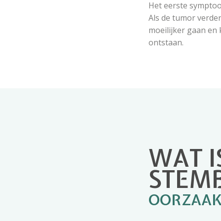
Het eerste symptoom
Als de tumor verde
moeilijker gaan en 
ontstaan.
WAT I
STEM
OORZAA