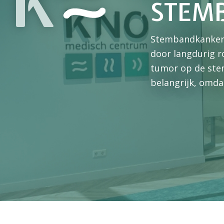
STEM
Stembandkanker 
door langdurig r
tumor op de ste
belangrijk, omda