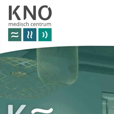
over het knomc
praktische informatie
nieuws
vacatures
afspraken
contact