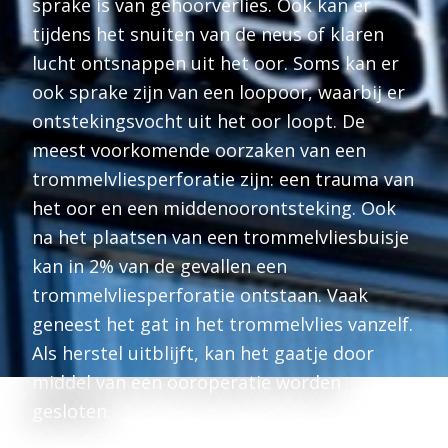
sprake is van gehoorverlies. Ook kan er
tijdens het snuiten van de neus of klaren
lucht ontsnappen uit het oor. Soms kan er
ook sprake zijn van een loopoor, waarbij er
ontstekingsvocht uit het oor loopt. De
meest voorkomende oorzaken van een
trommelvliesperforatie zijn: een trauma van
het oor en een middenoorontsteking. Ook
na het plaatsen van een trommelvliesbuisje
kan in 2% van de gevallen een
trommelvliesperforatie ontstaan. Vaak
geneest het gat in het trommelvlies vanzelf.
Als herstel uitblijft, kan het gaatje door
middel van een ooroperatie worden
gesloten.