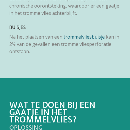
chronische oorontsteking, waardoor er een gaatje
in het trommelvlies achterblijft.
BUISJES
Na het plaatsen van een
trommelvliesbuisje
kan in
2% van de gevallen een trommelvliesperforatie
ontstaan.
WAT TE DOEN BIJ EEN
GAATJE IN HET
TROMMELVLIES?
OPLOSSING