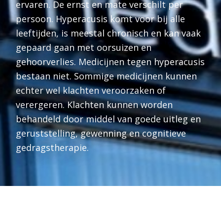
ervaren. De ernst en mate verschilt per
persoon. Hyperacusis komt voor bij alle
leeftijden, is meestal chronisch en kan vaak
gepaard gaan met oorsuizen en
gehoorverlies. Medicijnen tegen hyperacusis
bestaan niet. Sommige medicijnen kunnen
echter wel klachten veroorzaken of
verergeren. Klachten kunnen worden
behandeld door middel van goede uitleg en
geruststelling, gewenning en cognitieve
gedragstherapie.