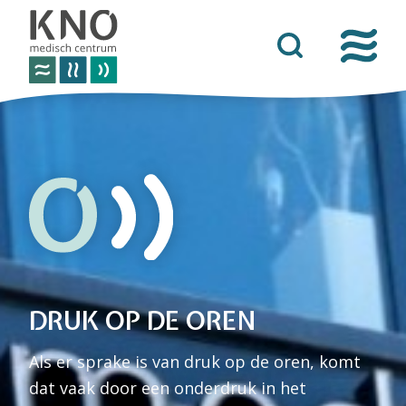
over het knomc
praktische informatie
nieuws
vacatures
afspraken
DRUK OP DE OREN
contact
Als er sprake is van druk op de oren, komt
dat vaak door een onderdruk in het