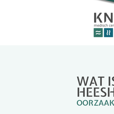
WAT I
HEESH
OORZAA