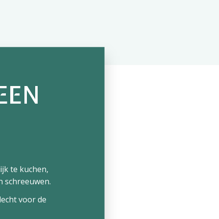
EEN
jk te kuchen,
en schreeuwen.
slecht voor de