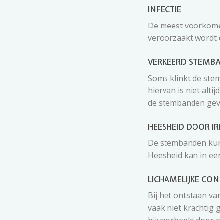
INFECTIE
De meest voorkome
veroorzaakt wordt d
VERKEERD STEMB
Soms klinkt de ste
hiervan is niet alt
de stembanden gev
HEESHEID DOOR I
De stembanden kunn
Heesheid kan in ee
LICHAMELIJKE CON
Bij het ontstaan va
vaak niet krachtig