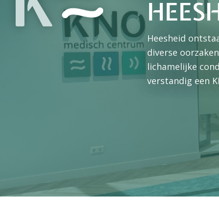
HEESH
Heesheid ontstaa
diverse oorzaken
lichamelijke con
verstandig een K