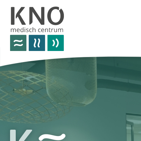
over het knomc
praktische informatie
nieuws
vacatures
afspraken
contact