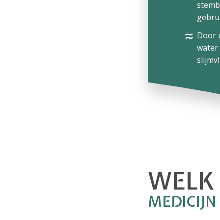
stemb
gebru
Door 
water 
slijmv
WELK 
MEDICIJN