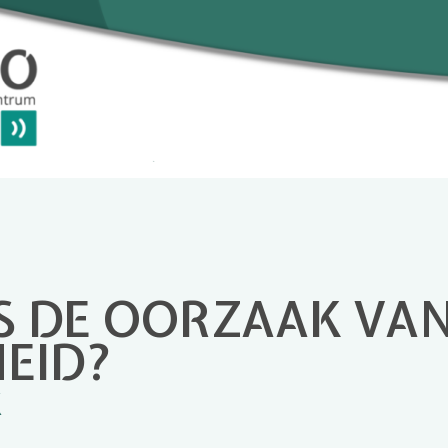
S DE OORZAAK VA
EID?
K