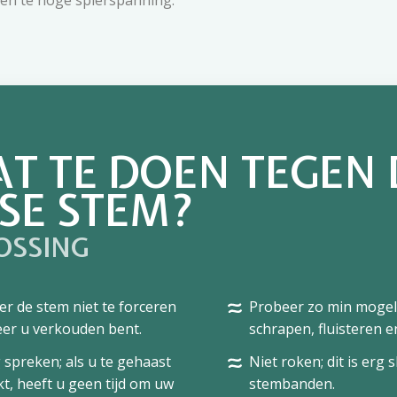
een te hoge spierspanning.
T TE DOEN TEGEN 
SE STEM?
OSSING
r de stem niet te forceren
Probeer zo min mogeli
er u verkouden bent.
schrapen, fluisteren 
 spreken; als u te gehaast
Niet roken; dit is erg 
t, heeft u geen tijd om uw
stembanden.