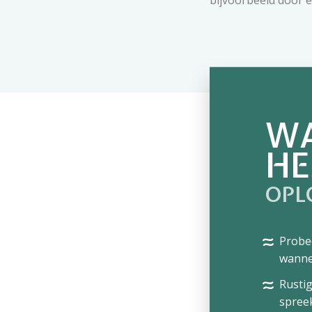
bijvoorbeeld door 
WA
HE
OPL
Probee
wanne
Rustig
spreek