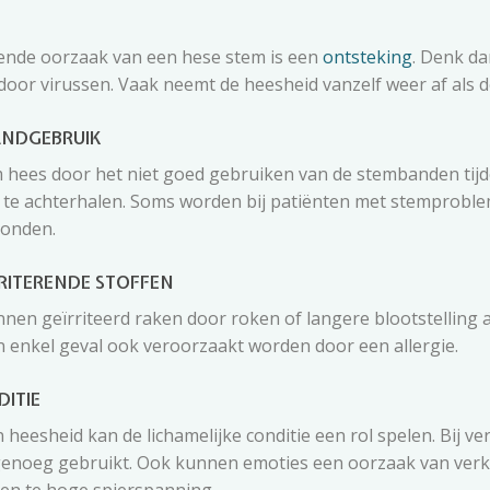
nde oorzaak van een hese stem is een
ontsteking
. Denk d
oor virussen. Vaak neemt de heesheid vanzelf weer af als de
ANDGEBRUIK
m hees door het niet goed gebruiken van de stembanden tij
ijd te achterhalen. Soms worden bij patiënten met stemprob
onden.
RRITERENDE STOFFEN
en geïrriteerd raken door roken of langere blootstelling 
n enkel geval ook veroorzaakt worden door een allergie.
DITIE
n heesheid kan de lichamelijke conditie een rol spelen. Bij 
 genoeg gebruikt. Ook kunnen emoties een oorzaak van verk