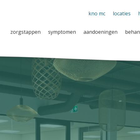
kno mc
locaties
zorgstappen
symptomen
aandoeningen
behan