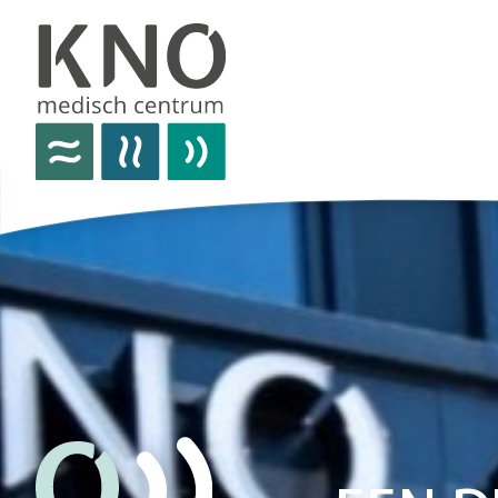
over het knomc
praktische informatie
nieuws
vacatures
afspraken
contact