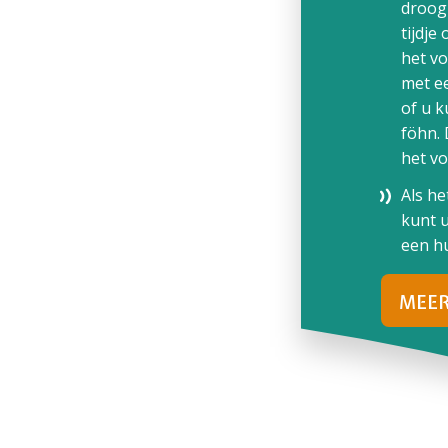
droog
tijdje
het vo
met ee
of u 
föhn.
het vo
Als he
kunt u
een hu
MEER