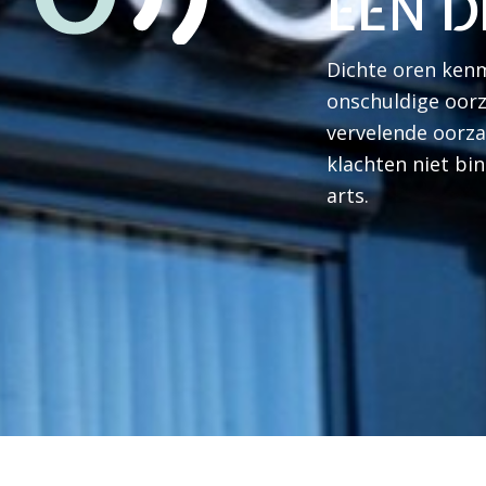
EEN D
Dichte oren kenm
onschuldige oorz
vervelende oorzak
klachten niet bi
arts.