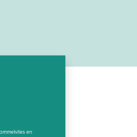
ommelvlie
s en