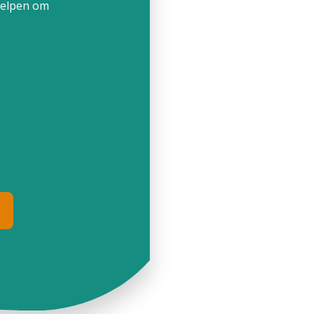
helpen om
M