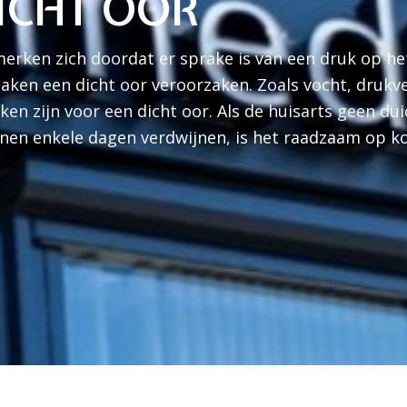
ICHT OOR
erken zich doordat er sprake is van een druk op h
aken een dicht oor veroorzaken. Zoals vocht, drukv
en zijn voor een dicht oor. Als de huisarts geen dui
nnen enkele dagen verdwijnen, is het raadzaam op k