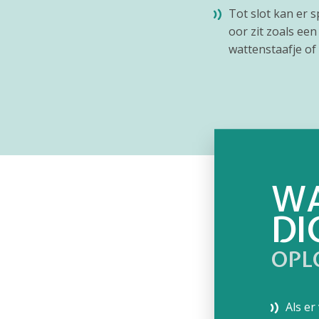
Tot slot kan er s
oor zit zoals een
wattenstaafje of
WA
DI
OPL
Als er