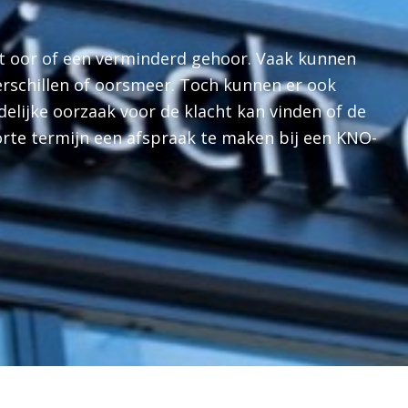
et oor of een verminderd gehoor. Vaak kunnen
erschillen of oorsmeer. Toch kunnen er ook
delijke oorzaak voor de klacht kan vinden of de
orte termijn een afspraak te maken bij een KNO-