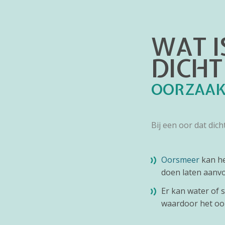
WAT I
DICHT
OORZAA
Bij een oor dat dic
Oorsmeer
kan he
doen laten aanvo
Er kan water of 
waardoor het oor