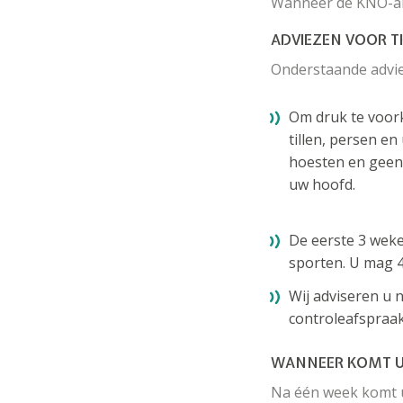
Wanneer de KNO-arts
ADVIEZEN VOOR T
Onderstaande advie
Om druk te voor
tillen, persen e
hoesten en geen
uw hoofd.
De eerste 3 weke
sporten. U mag 
Wij adviseren u 
controleafspraa
WANNEER KOMT U
Na één week komt u 