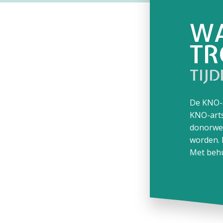
WA
TR
TIJ
De KNO-a
KNO-arts
donorwee
worden. D
Met behu