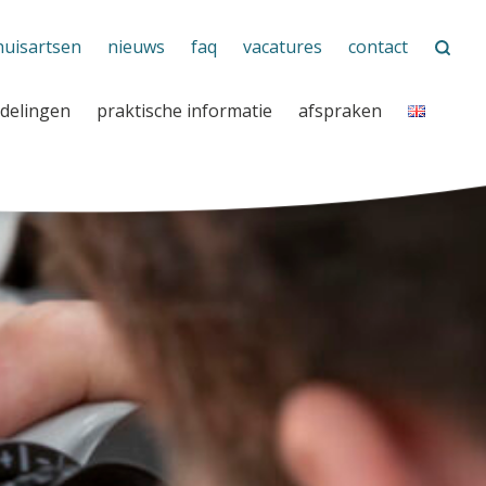
huisartsen
nieuws
faq
vacatures
contact
delingen
praktische informatie
afspraken