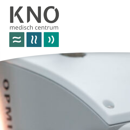
over het knomc
praktische informatie
nieuws
vacatures
afspraken
contact