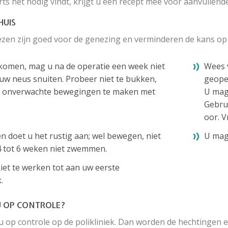
 het nodig vindt, krijgt u een recept mee voor aanvullende 
HUIS
zen zijn goed voor de genezing en verminderen de kans op 
komen, mag u na de operatie een week niet
Wees 
n uw neus snuiten. Probeer niet te bukken,
geope
 onverwachte bewegingen te maken met
U mag
Gebrui
oor. 
n doet u het rustig aan; wel bewegen, niet
U mag 
4 tot 6 weken niet zwemmen.
niet te werken tot aan uw eerste
k.
 OP CONTROLE?
op controle op de polikliniek. Dan worden de hechtingen en