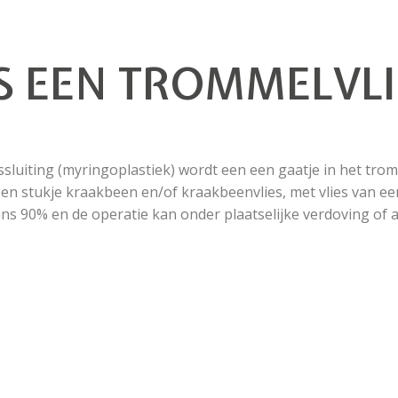
S EEN TROMMELVLI
ssluiting (myringoplastiek) wordt een een gaatje in het tro
n stukje kraakbeen en/of kraakbeenvlies, met vlies van een
ans 90% en de operatie kan onder plaatselijke verdoving of