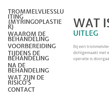
TROMMELVLIESSLU
ITING
WAT I
(MYRINGOPLASTIE
K)
UITLEG
WAAROM DE
BEHANDELING
VOORBEREIDING
Bij een trommelvlie
TIJDENS DE
dichtgemaakt met ee
BEHANDELING
operatie is doorga
NA DE
BEHANDELING
WAT ZIJN DE
RISICO’S
CONTACT