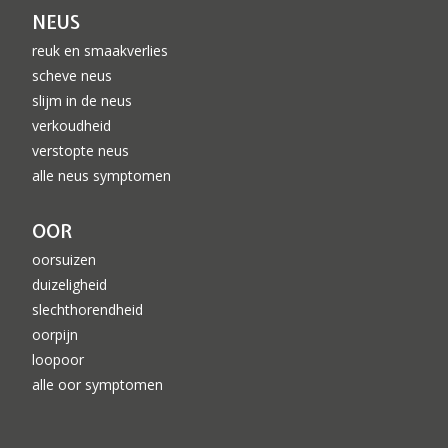
NEUS
reuk en smaakverlies
scheve neus
slijm in de neus
verkoudheid
verstopte neus
alle neus symptomen
OOR
oorsuizen
duizeligheid
slechthorendheid
oorpijn
loopoor
alle oor symptomen