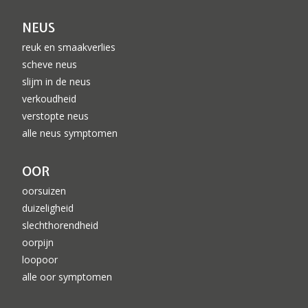
NEUS
reuk en smaakverlies
scheve neus
slijm in de neus
verkoudheid
verstopte neus
alle neus symptomen
OOR
oorsuizen
duizeligheid
slechthorendheid
oorpijn
loopoor
alle oor symptomen