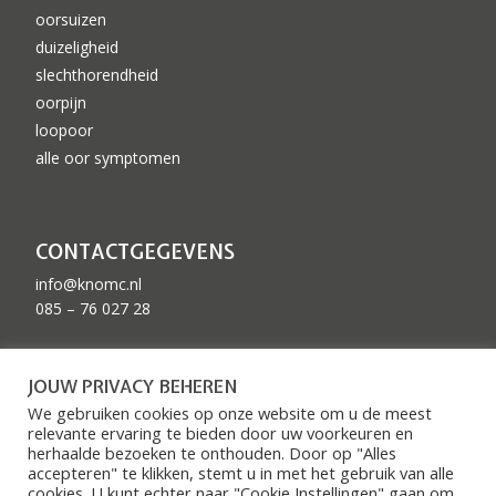
oorsuizen
duizeligheid
slechthorendheid
oorpijn
loopoor
alle oor symptomen
CONTACTGEGEVENS
info@knomc.nl
085 – 76 027 28
ZKN GEACCREDITEERD
JOUW PRIVACY BEHEREN
We gebruiken cookies op onze website om u de meest
relevante ervaring te bieden door uw voorkeuren en
herhaalde bezoeken te onthouden. Door op "Alles
accepteren" te klikken, stemt u in met het gebruik van alle
cookies. U kunt echter naar "Cookie Instellingen" gaan om