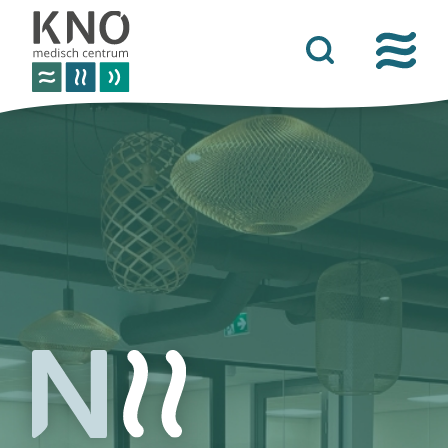
over het knomc
praktische informatie
nieuws
vacatures
afspraken
contact