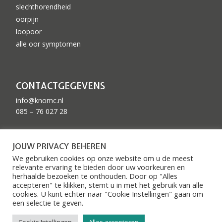
slechthorendheid
oorpijn
loopoor
alle oor symptomen
CONTACTGEGEVENS
info@knomc.nl
085 – 76 027 28
ZKN GEACCREDITEERD
JOUW PRIVACY BEHEREN
We gebruiken cookies op onze website om u de meest
relevante ervaring te bieden door uw voorkeuren en
herhaalde bezoeken te onthouden. Door op "Alles
accepteren" te klikken, stemt u in met het gebruik van alle
cookies. U kunt echter naar "Cookie Instellingen" gaan om
een ​​selectie te geven.
© 2026 KNO medisch centrum
|
Privacy voorwaarden