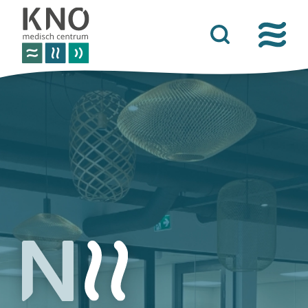
over het knomc
praktische informatie
nieuws
vacatures
afspraken
contact