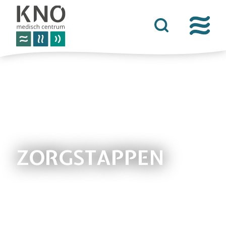
over het knomc
praktische informatie
nieuws
vacatures
afspraken
ZORGSTAPPEN
contact