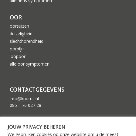
alle neus symptomen
OOR
oorsuizen
duizeligheid
slechthorendheid
oorpijn
loopoor
alle oor symptomen
CONTACTGEGEVENS
info@knomc.nl
085 – 76 027 28
ZKN GEACCREDITEERD
JOUW PRIVACY BEHEREN
We gebruiken cookies op onze website om u de meest