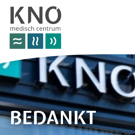
over het knomc
praktische informatie
nieuws
vacatures
afspraken
BEDANKT
contact