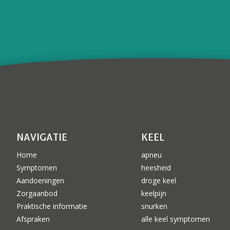
NAVIGATIE
KEEL
Home
apneu
Symptomen
heesheid
Aandoeningen
droge keel
Zorgaanbod
keelpijn
Praktische informatie
snurken
Afspraken
alle keel symptomen