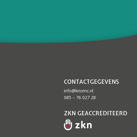
CONTACTGEGEVENS
info@knomc.nl
085 – 76 027 28
ZKN GEACCREDITEERD