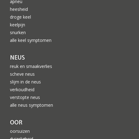
apneu
heesheid
droge keel
keelpijn
snurken
alle keel symptomen
NEUS
reuk en smaakverlies
scheve neus
slijm in de neus
verkoudheid
verstopte neus
alle neus symptomen
OOR
oorsuizen
duizeligheid