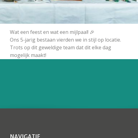
Wat een feest en wat een mijlpaal! 🎉
Ons 5-jarig bestaan vierden we in stijl op locatie.
Trots op dit geweldige team dat dit elke dag
mogelijk maakt!
NAVIGATIE