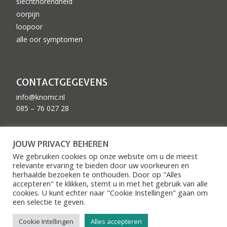
slechthorendheid
oorpijn
loopoor
alle oor symptomen
CONTACTGEGEVENS
info@knomc.nl
085 – 76 027 28
ZKN GEACCREDITEERD
JOUW PRIVACY BEHEREN
We gebruiken cookies op onze website om u de meest
relevante ervaring te bieden door uw voorkeuren en
herhaalde bezoeken te onthouden. Door op "Alles
accepteren" te klikken, stemt u in met het gebruik van alle
cookies. U kunt echter naar "Cookie Instellingen" gaan om
een ​​selectie te geven.
© 2026 KNO medisch centrum
|
Privacy voorwaarden
Cookie Intellingen
Alles accepteren